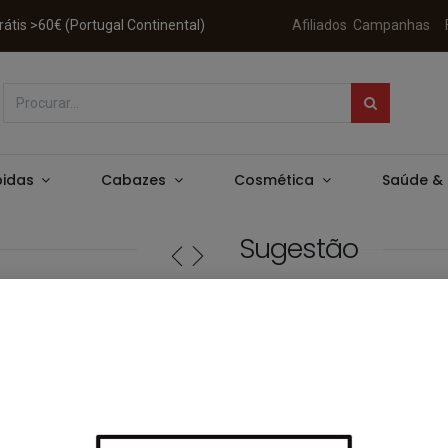
 Grátis >60€ (Portugal Continental)
Afiliados
Campanhas
idas
Cabazes
Cosmética
Saúde &
Sugestão