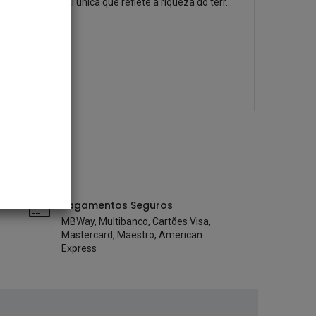
sensorial única que reflete a riqueza do terr...
CABAZES
Cabaz de Natal Encanto Português
89,16
€
ADICIONAR
Pagamentos Seguros
MBWay, Multibanco, Cartões Visa,
Mastercard, Maestro, American
Express