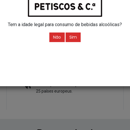
NATAL
CABAZES
Cabaz de Natal Celebração de Sabores
Cabaz de Natal Encantos da Serra
Tem a idade legal para consumo de bebidas alcoólicas?
49,64
€
32,18
€
Não
Sim
ADICIONAR
ADICIONAR
Envios para a Europa
25 países europeus.