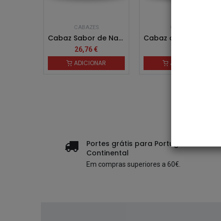
CABAZES
CABAZES
Cabaz Sabor de Natal
Cabaz de Natal Tradição À Mesa
26,76
€
40,45
€
ADICIONAR
ADICIONAR
Portes grátis para Portugal
Continental
Em compras superiores a 60€.