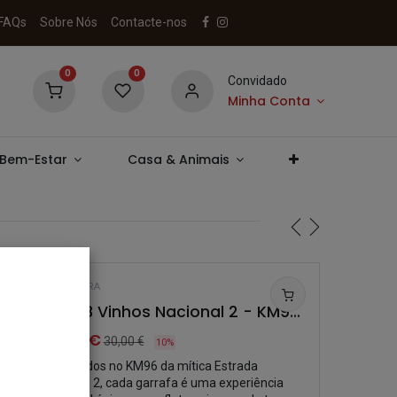
FAQs
Sobre Nós
Contacte-nos
0
0
Convidado
Minha Conta
 Bem-Estar
Casa & Animais
GARRAFEIRA
Pack 3 Vinhos Nacional 2 - KM96 Douro
27,00
€
30,00
€
10%
Produzidos no KM96 da mítica Estrada
Nacional 2, cada garrafa é uma experiência