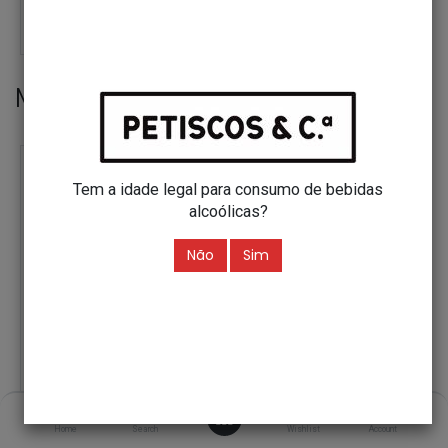
26,76
€
40,45
€
ADD TO CART
ADD TO CART
Must Haves
Tem a idade legal para consumo de bebidas
alcoólicas?
Não
Sim
0
Home
Search
Wishlist
Account