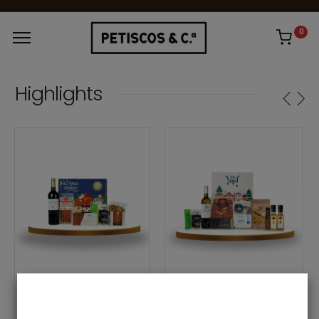
0
Highlights
CABAZES
CABAZES
Cabaz Sabor de Natal
Cabaz de Natal Tradição À Mesa