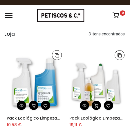
0
Loja
3 itens encontrados.
Pack Ecológico Limpeza chão e superfícies
Pack Ecológico Limpeza WC
10,58
€
19,11
€