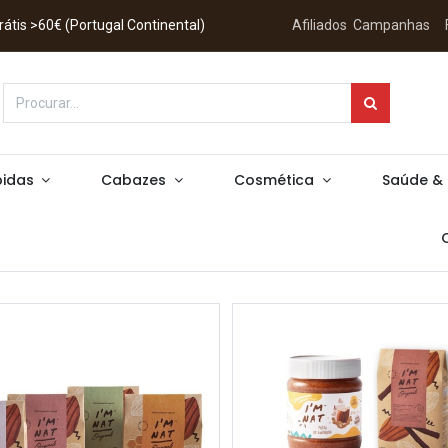
 Grátis >60€ (Portugal Continental)
Afiliados
Campanhas
idas
Cabazes
Cosmética
Saúde &