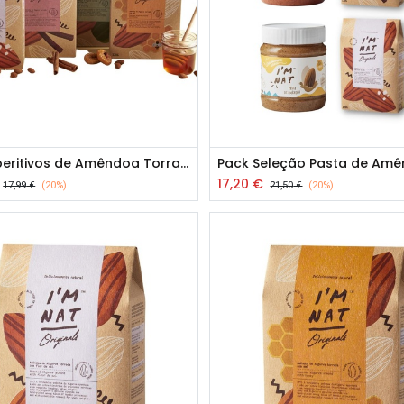
Pack Aperitivos de Amêndoa Torrada do Algarve
17,20
€
17,99
€
(20%)
21,50
€
(20%)