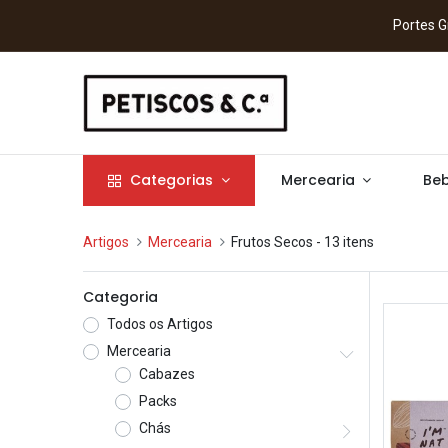
Portes
Categorias
Mercearia
Beb
Artigos
Mercearia
Frutos Secos
- 13 itens
Categoria
Todos os Artigos
Mercearia
Cabazes
Packs
Chás