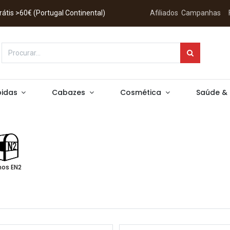
 Grátis >60€ (Portugal Continental)
Afiliados
Campanhas
idas
Cabazes
Cosmética
Saúde &
hos EN2