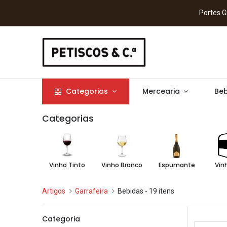
Portes
Categorias
Mercearia
Beb
Categorias
Vinho Tinto
Vinho Branco
Espumante
Vin
Artigos
Garrafeira
Bebidas
- 19 itens
Categoria