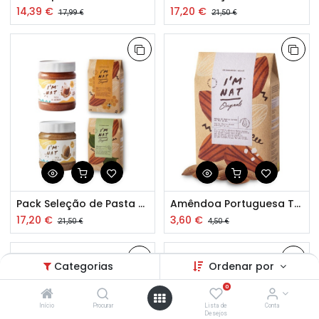
14,39
€
17,20
€
17,99
€
21,50
€
Pack Seleção de Pasta de Amêndoa e Snack Amêndoa Torrada
Amêndoa Portuguesa Torrada com Flor de Sal 120g
17,20
€
3,60
€
21,50
€
4,50
€
Categorias
Ordenar por
0
Início
Procurar
Lista de
Conta
Desejos