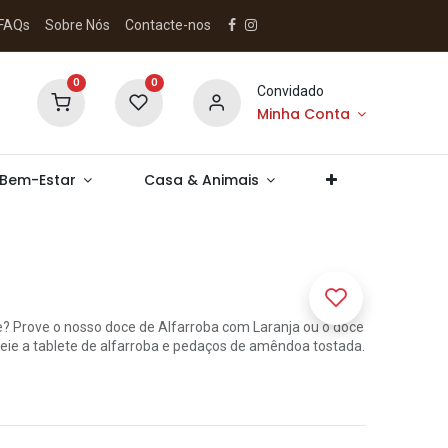
FAQs
Sobre Nós
Contacte-nos
0
0
Convidado
Minha Conta
 Bem-Estar
Casa & Animais
e? Prove o nosso doce de Alfarroba com Laranja ou o doce
eie a tablete de alfarroba e pedaços de amêndoa tostada.