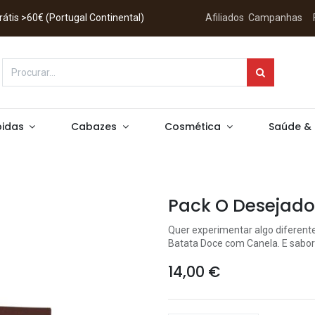
 Grátis >60€ (Portugal Continental)
Afiliados
Campanhas
idas
Cabazes
Cosmética
Saúde &
Pack O Desejado
Quer experimentar algo diferent
Batata Doce com Canela. E sabor
14,00
€