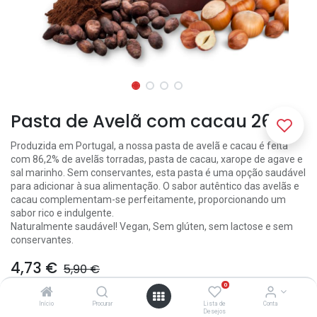
Pasta de Avelã com cacau 260g
Produzida em Portugal, a nossa pasta de avelã e cacau é feita
com 86,2% de avelãs torradas, pasta de cacau, xarope de agave e
sal marinho. Sem conservantes, esta pasta é uma opção saudável
para adicionar à sua alimentação. O sabor autêntico das avelãs e
cacau complementam-se perfeitamente, proporcionando um
sabor rico e indulgente.
Naturalmente saudável! Vegan, Sem glúten, sem lactose e sem
conservantes.
4,73
€
5,90
€
0
Início
Procurar
Lista de
Conta
Desejos