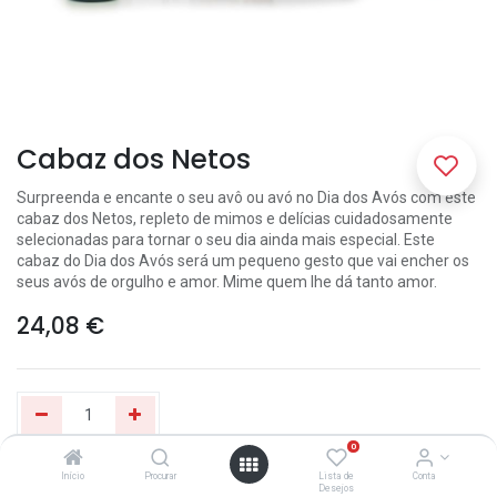
Cabaz dos Netos
Surpreenda e encante o seu avô ou avó no Dia dos Avós com este
cabaz dos Netos, repleto de mimos e delícias cuidadosamente
selecionadas para tornar o seu dia ainda mais especial. Este
cabaz do Dia dos Avós será um pequeno gesto que vai encher os
seus avós de orgulho e amor. Mime quem lhe dá tanto amor.
24,08
€
0
Início
Procurar
Lista de
Conta
Adicionar ao Carrinho
Desejos